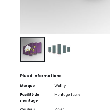
Skip
to
Plus d'informations
the
beginning
Plus
Marque
Wallity
of
d'informations
the
Facilité de
Montage facile
images
montage
gallery
Couleur
Violet