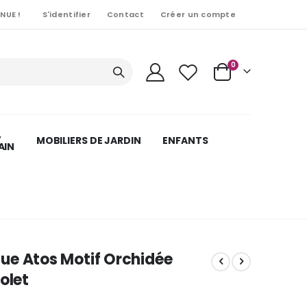
NUE !
S'identifier
Contact
Créer un compte
Articles
0
Cart
,
MOBILIERS DE JARDIN
ENFANTS
AIN
ue Atos Motif Orchidée
olet