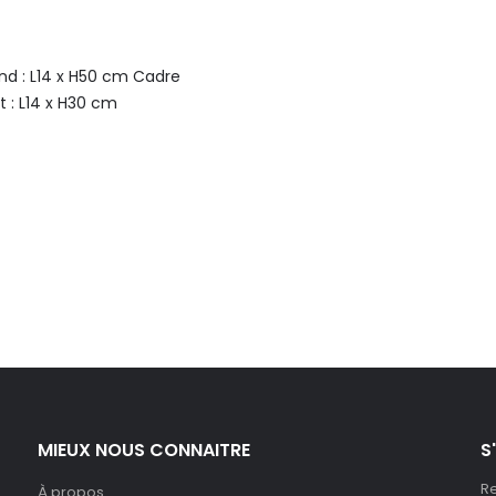
d : L14 x H50 cm
Cadre
 : L14 x H30 cm
MIEUX NOUS CONNAITRE
S
Re
À propos