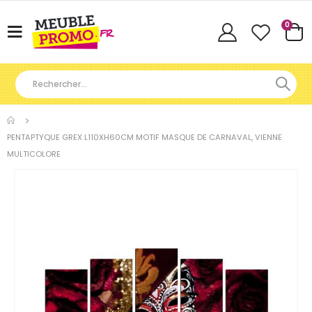
Articl
0
Basculer
Cart
la
navigation
PENTAPTYQUE GREX L110XH60CM MOTIF MASQUE DE CARNAVAL, VIENNE
MULTICOLORE
Skip
to
the
end
of
the
images
gallery