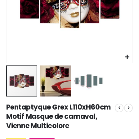
Skip
Pentaptyque Grex L110xH60cm
to
the
Motif Masque de carnaval,
beginning
Vienne Multicolore
of
the
images