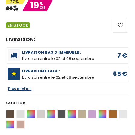
-27%
19
€
gallery
€
26
00
00
EN STOCK
LIVRAISON:
LIVRAISON BAS D'IMMEUBLE :
7 €
Livraison entre le
02 et 08 septembre
LIVRAISON ÉTAGE :
65 €
Livraison entre le
02 et 08 septembre
Plus d'info +
COULEUR