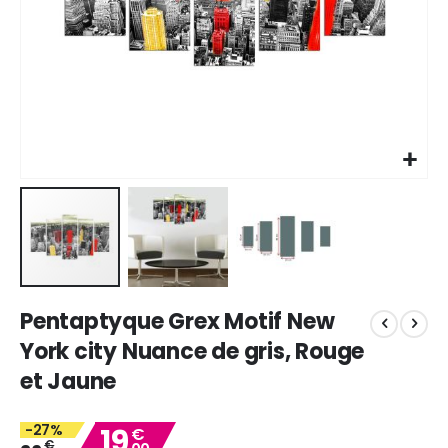
Skip
Pentaptyque Grex Motif New
to
the
York city Nuance de gris, Rouge
beginning
et Jaune
of
the
images
-27%
19
€
gallery
€