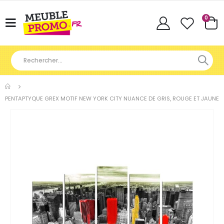
Articl
0
Basculer
Cart
la
navigation
PENTAPTYQUE GREX MOTIF NEW YORK CITY NUANCE DE GRIS, ROUGE ET JAUNE
Skip
to
the
end
of
the
images
gallery