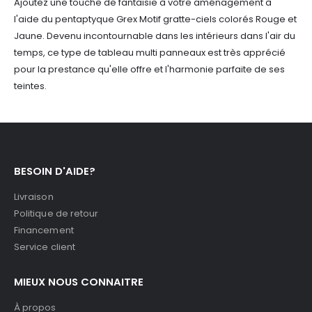
Ajoutez une touche de fantaisie à votre aménagement à
l'aide du pentaptyque Grex Motif gratte-ciels colorés Rouge et
Jaune. Devenu incontournable dans les intérieurs dans l'air du
temps, ce type de tableau multi panneaux est très apprécié
pour la prestance qu'elle offre et l'harmonie parfaite de ses
teintes.
BESOIN D'AIDE?
Livraison
Politique de retour
Financement
Service client
MIEUX NOUS CONNAITRE
À propos