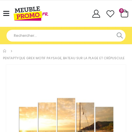
Articl
0
Basculer
Cart
la
navigation
PENTAPTYQUE GREX MOTIF PAYSAGE, BATEAU SUR LA PLAGE ET CRÉPUSCULE
Skip
to
the
end
of
the
images
gallery