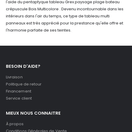
l'aide du pentaptyque tableau Grex paysage plage bateau
crépuscule Bois Multicolore . Devenu incontournable dans les
intérieurs dans l'air du temps, ce type de tableau multi
panneaux est très apprécié pour la prestance qu'elle offre et
l'harmonie parfaite de ses teintes.
BESOIN D'AIDE?
Livraison
Politique de retour
Financement
Service client
MIEUX NOUS CONNAITRE
À propos
Conditions Générales de Vente