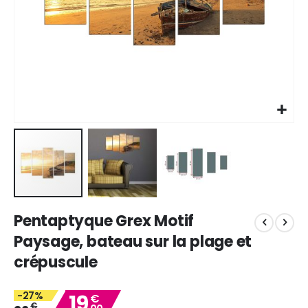
Skip
Pentaptyque Grex Motif
to
the
Paysage, bateau sur la plage et
beginning
crépuscule
of
the
images
-27%
19
€
gallery
€