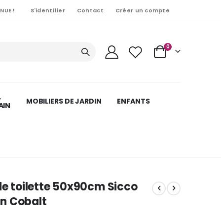
NUE !
S'identifier
Contact
Créer un compte
Articles
0
Cart
,
MOBILIERS DE JARDIN
ENFANTS
AIN
de toilette 50x90cm Sicco
n Cobalt