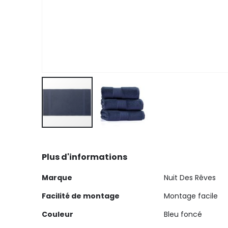
Skip
to
Plus d'informations
the
beginning
Plus
Marque
Nuit Des Rêves
of
d'informations
the
Facilité de montage
Montage facile
images
Couleur
Bleu foncé
gallery