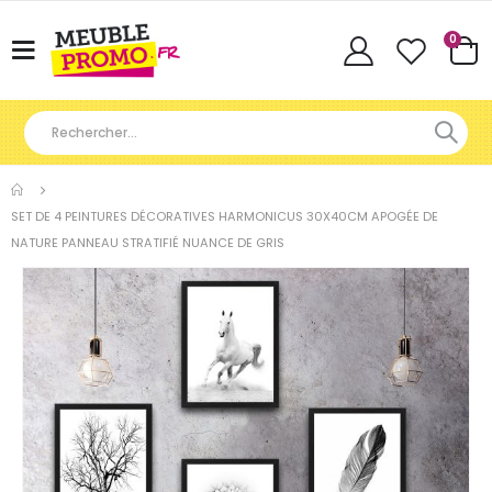
Articl
0
Basculer
Cart
la
navigation
SET DE 4 PEINTURES DÉCORATIVES HARMONICUS 30X40CM APOGÉE DE
NATURE PANNEAU STRATIFIÉ NUANCE DE GRIS
Skip
to
the
end
of
the
images
gallery