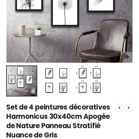
Skip
Set de 4 peintures décoratives
to
the
Harmonicus 30x40cm Apogée
beginning
de Nature Panneau Stratifié
of
the
Nuance de Gris
images