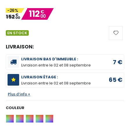
gallery
-26%
112
€
€
152
00
00
EN STOCK
LIVRAISON:
LIVRAISON BAS D'IMMEUBLE :
7 €
Livraison entre le
02 et 08 septembre
LIVRAISON ÉTAGE :
65 €
Livraison entre le
02 et 08 septembre
Plus d'info +
COULEUR