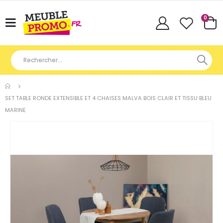
Articl
0
Basculer
Cart
la
navigation
SET TABLE RONDE EXTENSIBLE ET 4 CHAISES MALVA BOIS CLAIR ET TISSU BLEU
MARINE
Skip
to
the
end
of
the
images
gallery