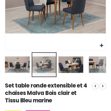
Skip
Set table ronde extensible et 4
to
the
chaises Malva Bois clair et
beginning
Tissu Bleu marine
of
the
images