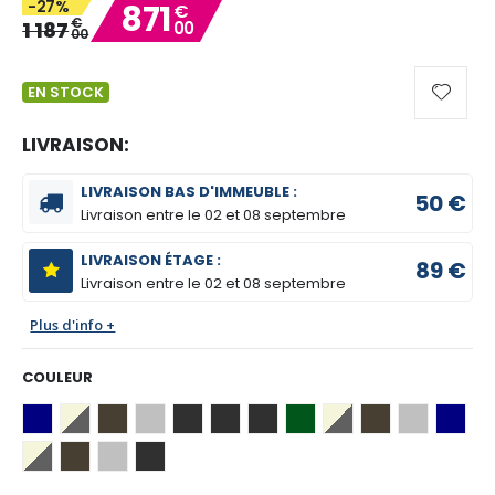
-27%
871
€
gallery
€
1 187
00
00
EN STOCK
LIVRAISON:
LIVRAISON BAS D'IMMEUBLE :
50 €
Livraison entre le
02 et 08 septembre
LIVRAISON ÉTAGE :
89 €
Livraison entre le
02 et 08 septembre
Plus d'info +
COULEUR