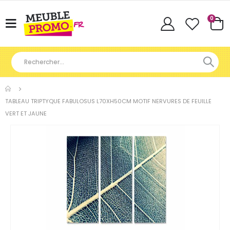
Articl
0
Basculer
Cart
la
navigation
TABLEAU TRIPTYQUE FABULOSUS L70XH50CM MOTIF NERVURES DE FEUILLE
VERT ET JAUNE
Skip
to
the
end
of
the
images
gallery