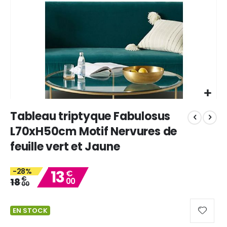
Skip
Tableau triptyque Fabulosus
to
the
L70xH50cm Motif Nervures de
beginning
feuille vert et Jaune
of
the
images
-28%
13
€
gallery
€
18
00
00
EN STOCK