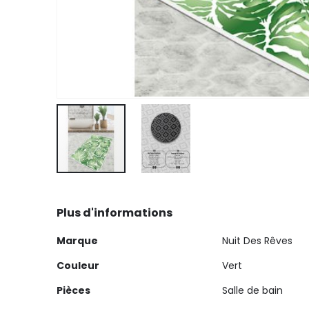
Skip
to
Plus d'informations
the
beginning
Plus
Marque
Nuit Des Rêves
of
d'informations
the
Couleur
Vert
images
Pièces
Salle de bain
gallery