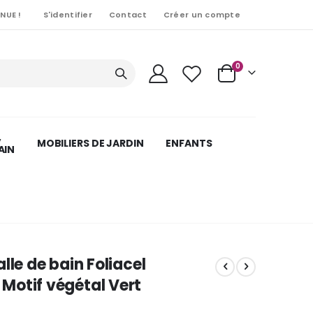
NUE !
S'identifier
Contact
Créer un compte
Articles
0
Cart
,
MOBILIERS DE JARDIN
ENFANTS
AIN
lle de bain Foliacel
Motif végétal Vert