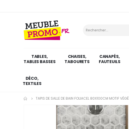
TABLES,
CHAISES,
CANAPÉS,
TABLES BASSES
TABOURETS
FAUTEUILS
DÉCO,
TEXTILES
TAPIS DE SALLE DE BAIN FOLIACEL 80X100CM MOTIF VÉG
Skip
to
the
end