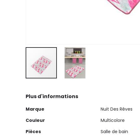
Skip
to
Plus d'informations
the
beginning
Plus
Marque
Nuit Des Rêves
of
d'informations
the
Couleur
Multicolore
images
Pièces
Salle de bain
gallery