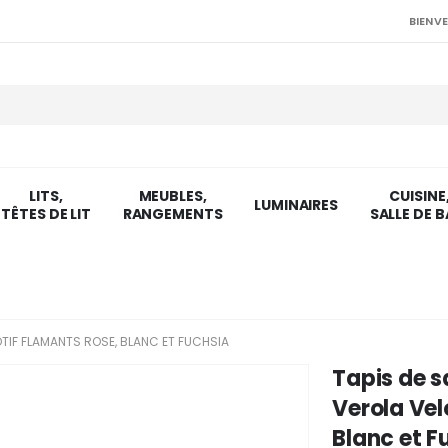
BIENVE
LITS,
MEUBLES,
CUISINE
LUMINAIRES
TÊTES DE LIT
RANGEMENTS
SALLE DE B
OTIF FLAMANTS ROSE, BLANC ET FUCHSIA
Tapis de s
Verola Vel
Blanc et F