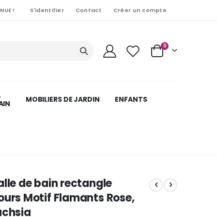
NUE !
S'identifier
Contact
Créer un compte
Articles
0
Cart
,
MOBILIERS DE JARDIN
ENFANTS
AIN
alle de bain rectangle
ours Motif Flamants Rose,
uchsia