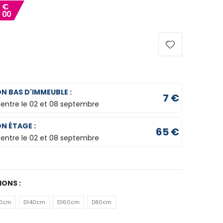
8
€
00
ON BAS D'IMMEUBLE :
7 €
 entre le
02 et 08 septembre
ON ÉTAGE :
65 €
 entre le
02 et 08 septembre
IONS :
20cm
D140cm
D160cm
D80cm