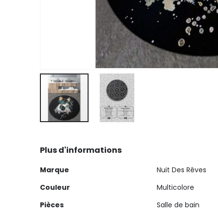
Skip
to
Plus d'informations
the
beginning
Plus
Marque
Nuit Des Rêves
of
d'informations
the
Couleur
Multicolore
images
Pièces
Salle de bain
gallery