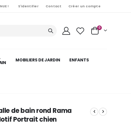
NUE !
S'identifier
Contact
Créer un compte
Articles
0
Cart
,
MOBILIERS DE JARDIN
ENFANTS
AIN
alle de bain rond Rama
if Portrait chien