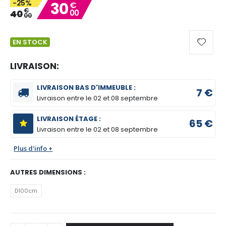
-25%
30
€
gallery
€
40
00
00
EN STOCK
LIVRAISON:
LIVRAISON BAS D'IMMEUBLE :
7 €
Livraison entre le
02 et 08 septembre
LIVRAISON ÉTAGE :
65 €
Livraison entre le
02 et 08 septembre
Plus d'info +
AUTRES DIMENSIONS :
D100cm