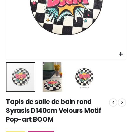
Skip
Tapis de salle de bain rond
to
the
Syrasis D140cm Velours Motif
beginning
Pop-art BOOM
of
the
images