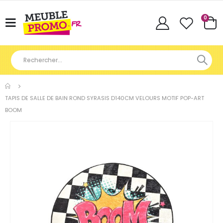
Articl
0
Basculer
Cart
la
navigation
TAPIS DE SALLE DE BAIN ROND SYRASIS D140CM VELOURS MOTIF POP-ART
BOOM
Skip
to
the
end
of
the
images
gallery