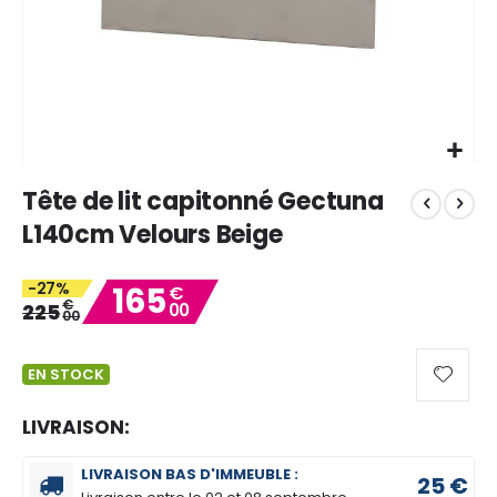
Skip
Tête de lit capitonné Gectuna
to
the
L140cm Velours Beige
beginning
of
-27%
165
the
€
€
225
00
images
00
gallery
EN STOCK
LIVRAISON:
LIVRAISON BAS D'IMMEUBLE :
25 €