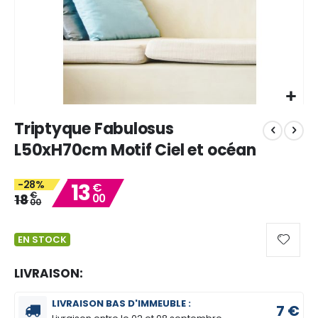
Skip
Triptyque Fabulosus
to
the
L50xH70cm Motif Ciel et océan
beginning
of
-28%
13
the
€
€
18
00
images
00
gallery
EN STOCK
LIVRAISON:
LIVRAISON BAS D'IMMEUBLE :
7 €