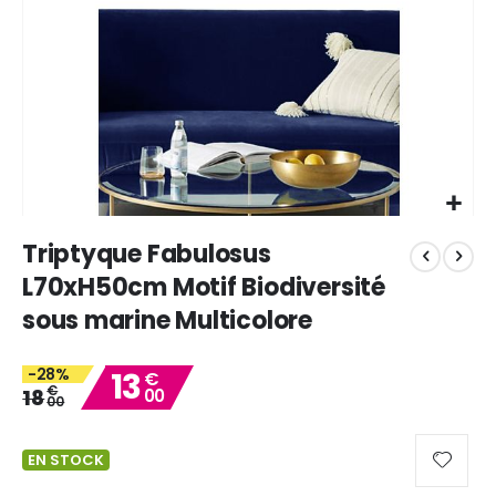
Skip
Triptyque Fabulosus
to
the
L70xH50cm Motif Biodiversité
beginning
sous marine Multicolore
of
the
images
-28%
13
€
gallery
€
18
00
00
EN STOCK