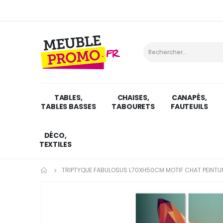
TABLES,
CHAISES,
CANAPÉS,
TABLES BASSES
TABOURETS
FAUTEUILS
DÉCO,
TEXTILES
TRIPTYQUE FABULOSUS L70XH50CM MOTIF CHAT PEINTU
Skip
to
the
end