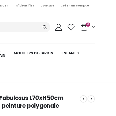
NUE !
S'identifier
Contact
Créer un compte
Articles
0
Cart
,
MOBILIERS DE JARDIN
ENFANTS
AIN
 Fabulosus L70xH50cm
 peinture polygonale