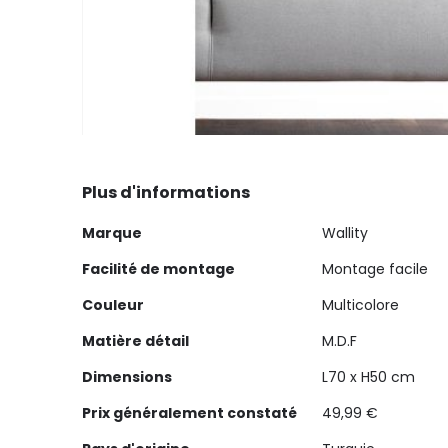
Skip
to
Plus d'informations
the
beginning
Plus
Marque
Wallity
of
d'informations
the
Facilité de montage
Montage facile
images
Couleur
Multicolore
gallery
Matière détail
M.D.F
Dimensions
L70 x H50 cm
Prix généralement constaté
49,99 €