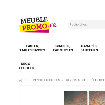
TABLES,
CHAISES,
CANAPÉS,
TABLES BASSES
TABOURETS
FAUTEUILS
DÉCO,
TEXTILES
TRIPTYQUE FABULOSUS L70XH50CM MOTIF JETÉE EN BOIS
Skip
to
the
end