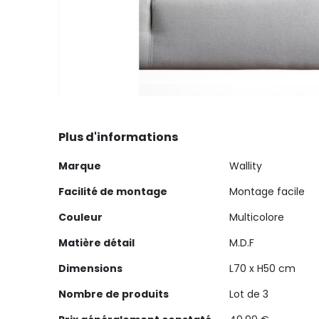
Skip
to
Plus d'informations
the
beginning
Plus
Marque
Wallity
of
d'informations
the
Facilité de montage
Montage facile
images
Couleur
Multicolore
gallery
Matière détail
M.D.F
Dimensions
L70 x H50 cm
Nombre de produits
Lot de 3