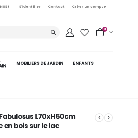
NUE !
S'identifier
Contact
Créer un compte
Articles
0
Cart
,
MOBILIERS DE JARDIN
ENFANTS
AIN
 Fabulosus L70xH50cm
 en bois sur le lac