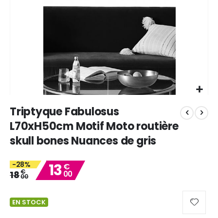
Skip
Triptyque Fabulosus
to
the
L70xH50cm Motif Moto routière
beginning
skull bones Nuances de gris
of
the
images
-28%
13
€
gallery
€
18
00
00
EN STOCK