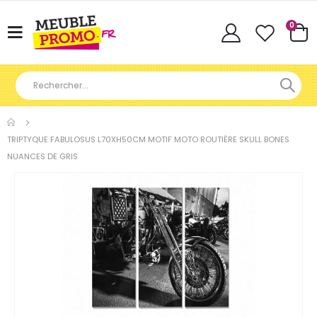
Articl
0
Basculer
Cart
la
navigation
TRIPTYQUE FABULOSUS L70XH50CM MOTIF MOTO ROUTIÈRE SKULL BONES
NUANCES DE GRIS
Skip
to
the
end
of
the
images
gallery