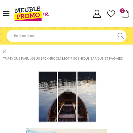
Articl
0
Basculer
Cart
la
navigation
TRIPTYQUE FABULOSUS L70XH50CM MOTIF SCÉNIQUE BARQUE ET PAGAIES
Skip
to
the
end
of
the
images
gallery