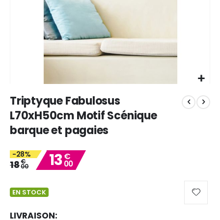
Skip
Triptyque Fabulosus
to
the
L70xH50cm Motif Scénique
beginning
barque et pagaies
of
the
images
-28%
13
€
gallery
€
18
00
00
EN STOCK
LIVRAISON: