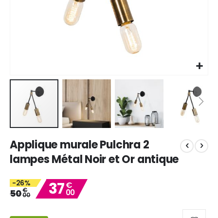
Skip
Applique murale Pulchra 2
to
the
lampes Métal Noir et Or antique
beginning
of
-26%
37
the
€
€
50
00
images
00
gallery