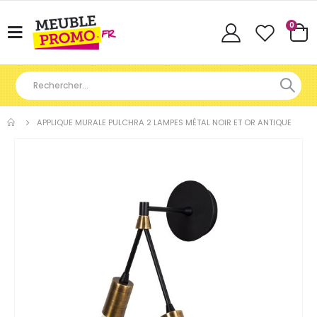
Articl
0
Basculer
Cart
la
navigation
APPLIQUE MURALE PULCHRA 2 LAMPES MÉTAL NOIR ET OR ANTIQUE
Skip
to
the
end
of
the
images
gallery