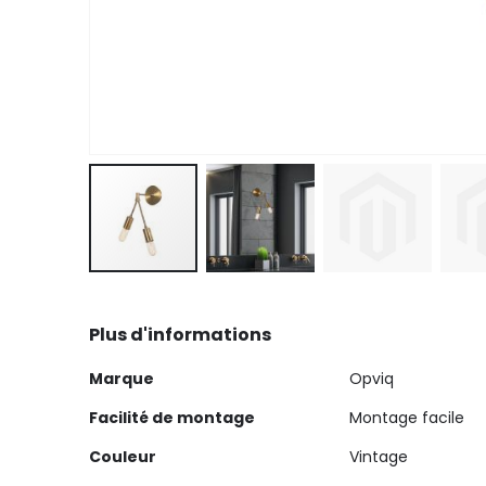
Skip
to
Plus d'informations
the
beginning
Plus
Marque
Opviq
of
d'informations
the
Facilité de montage
Montage facile
images
Couleur
Vintage
gallery