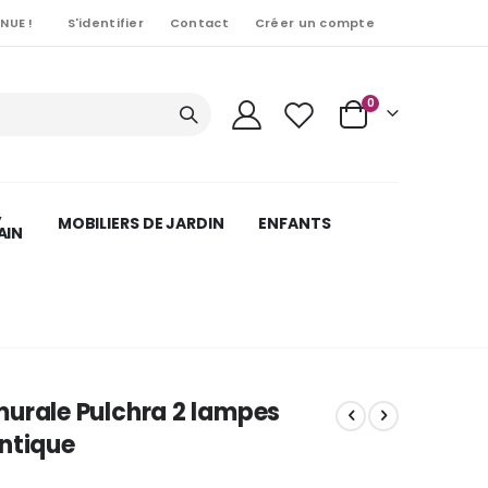
NUE !
S'identifier
Contact
Créer un compte
Articles
0
Cart
,
MOBILIERS DE JARDIN
ENFANTS
AIN
murale Pulchra 2 lampes
ntique