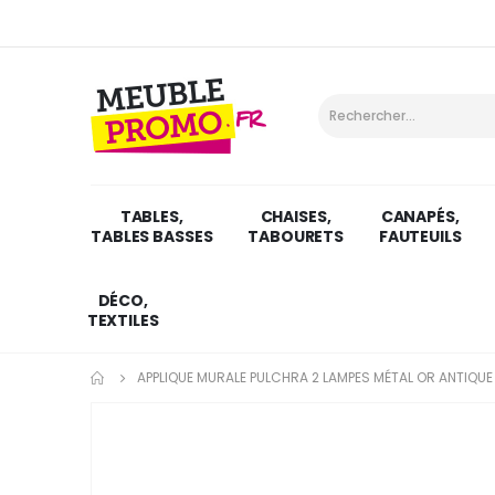
TABLES,
CHAISES,
CANAPÉS,
TABLES BASSES
TABOURETS
FAUTEUILS
DÉCO,
TEXTILES
APPLIQUE MURALE PULCHRA 2 LAMPES MÉTAL OR ANTIQUE
Skip
to
the
end