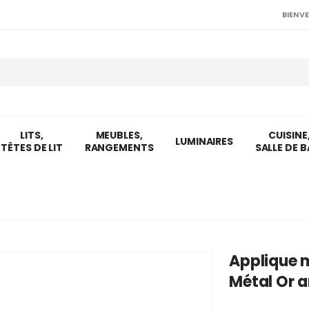
BIENVE
LITS,
MEUBLES,
CUISINE
LUMINAIRES
TÊTES DE LIT
RANGEMENTS
SALLE DE B
Applique 
Métal Or a