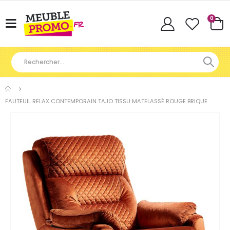
Articl
0
Basculer
Cart
la
navigation
FAUTEUIL RELAX CONTEMPORAIN TAJO TISSU MATELASSÉ ROUGE BRIQUE
Skip
to
the
end
of
the
images
gallery