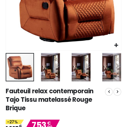
Skip
Fauteuil relax contemporain
to
the
Tajo Tissu matelassé Rouge
beginning
Brique
of
the
images
-27%
753
€
gallery
€