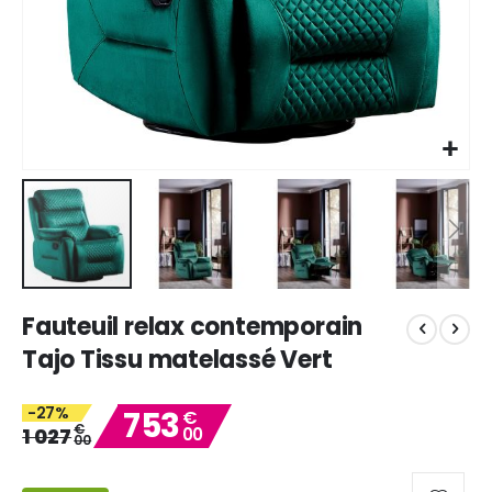
Skip
Fauteuil relax contemporain
to
the
Tajo Tissu matelassé Vert
beginning
of
-27%
753
the
€
€
1 027
00
images
00
gallery