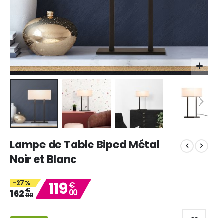
Skip
Lampe de Table Biped Métal
to
the
Noir et Blanc
beginning
of
-27%
119
the
€
€
162
00
images
00
gallery