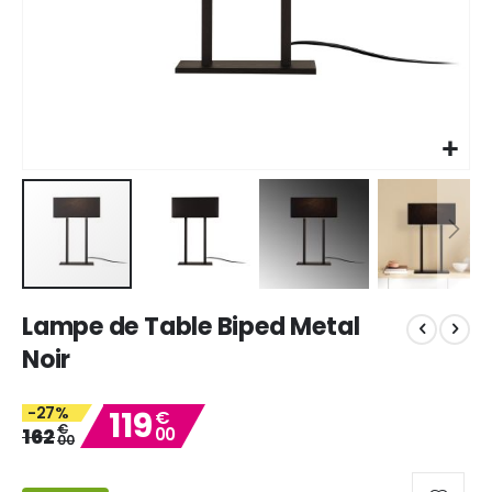
Skip
Lampe de Table Biped Metal
to
the
Noir
beginning
of
-27%
119
the
€
€
162
00
images
00
gallery