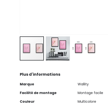
Skip
to
Plus d'informations
the
beginning
Plus
Marque
Wallity
of
d'informations
the
Facilité de montage
Montage facile
images
Couleur
Multicolore
gallery