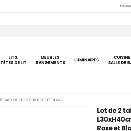
BIENVE
LITS,
MEUBLES,
CUISINE
LUMINAIRES
TÊTES DE LIT
RANGEMENTS
SALLE DE B
IF BALLONS EN COEUR ROSE ET BLANC
Lot de 2 t
L30xH40cm
Rose et Bl