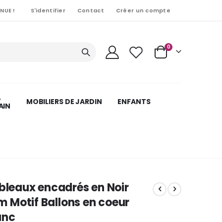
NUE !
S'identifier
Contact
Créer un compte
Articles
0
Cart
,
MOBILIERS DE JARDIN
ENFANTS
AIN
ableaux encadrés en Noir
 Motif Ballons en coeur
anc