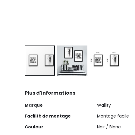
Skip
to
Plus d'informations
the
beginning
Plus
Marque
Wallity
of
d'informations
the
Facilité de montage
Montage facile
images
Couleur
Noir / Blanc
gallery