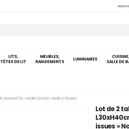
BIENVE
LITS,
MEUBLES,
CUISINE
LUMINAIRES
TÊTES DE LIT
RANGEMENTS
SALLE DE B
 SILHOUETTE, « MORE ISSUES » NOIR ET BLANC
Lot de 2 t
L30xH40cm 
issues » No