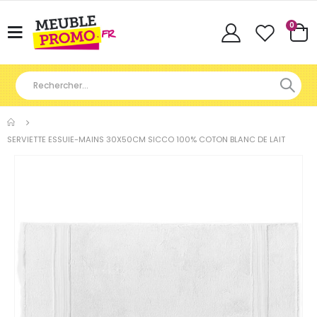
Articl
0
Basculer
Cart
la
navigation
SERVIETTE ESSUIE-MAINS 30X50CM SICCO 100% COTON BLANC DE LAIT
Skip
to
the
end
of
the
images
gallery