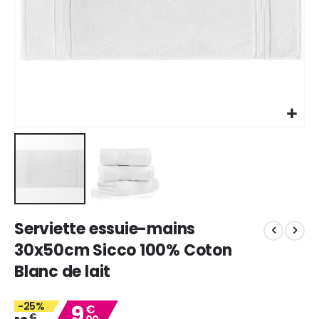
Skip
Serviette essuie-mains
to
the
30x50cm Sicco 100% Coton
beginning
Blanc de lait
of
the
images
-25%
9
€
gallery
€