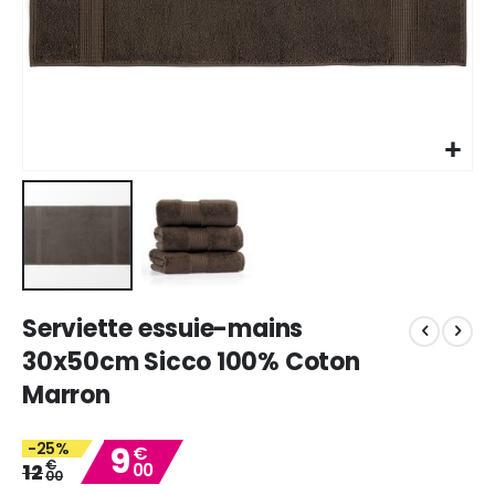
Skip
Serviette essuie-mains
to
the
30x50cm Sicco 100% Coton
beginning
Marron
of
the
images
-25%
9
€
gallery
€
12
00
00