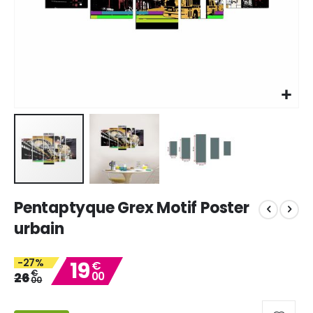
Skip
Pentaptyque Grex Motif Poster
to
the
urbain
beginning
of
-27%
19
the
€
€
26
00
images
00
gallery