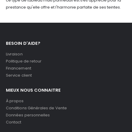
ce type de tableau multi panneaux est très apprécié pour la
prestance qu'elle offre et l'harmonie parfaite de ses teintes.
BESOIN D'AIDE?
Livraison
Politique de retour
Financement
Service client
MIEUX NOUS CONNAITRE
À propos
Conditions Générales de Vente
Données personnelles
Contact