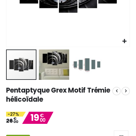
Skip
Pentaptyque Grex Motif Trémie
to
the
hélicoïdale
beginning
of
-27%
19
the
€
€
26
00
images
00
gallery