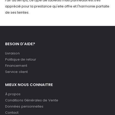
l'air du temps, ce type de tableau multi panneaux est très
apprécié pour la prestance qu'elle offre et l'harmonie parfaite
de ses teintes.
BESOIN D'AIDE?
Livraison
Politique de retour
Financement
Service client
MIEUX NOUS CONNAITRE
À propos
Conditions Générales de Vente
Données personnelles
Contact