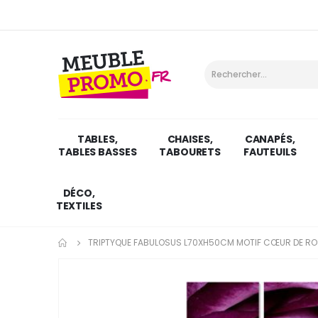
TABLES,
CHAISES,
CANAPÉS,
TABLES BASSES
TABOURETS
FAUTEUILS
DÉCO,
TEXTILES
TRIPTYQUE FABULOSUS L70XH50CM MOTIF CŒUR DE RO
Skip
to
the
end