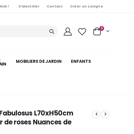
NUE !
S'identifier
Contact
Créer un compte
Articles
0
Cart
,
MOBILIERS DE JARDIN
ENFANTS
AIN
 Fabulosus L70xH50cm
r de roses Nuances de