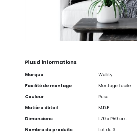
Skip
to
the
Plus d'informations
beginning
Plus
of
Marque
Wallity
d'informations
the
Facilité de montage
Montage facile
images
gallery
Couleur
Rose
Matière détail
M.D.F
Dimensions
L70 x P50 cm
Nombre de produits
Lot de 3