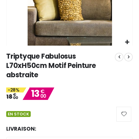
Skip
Triptyque Fabulosus
to
the
L70xH50cm Motif Peinture
beginning
abstraite
of
the
images
-28%
13
€
gallery
€
18
00
00
EN STOCK
LIVRAISON: