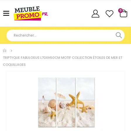
Articl
0
Basculer
Cart
la
navigation
TRIPTYQUE FABULOSUS L70XH50CM MOTIF COLLECTION ÉTOILES DE MER ET
COQUILLAGES
Skip
to
the
end
of
the
images
gallery