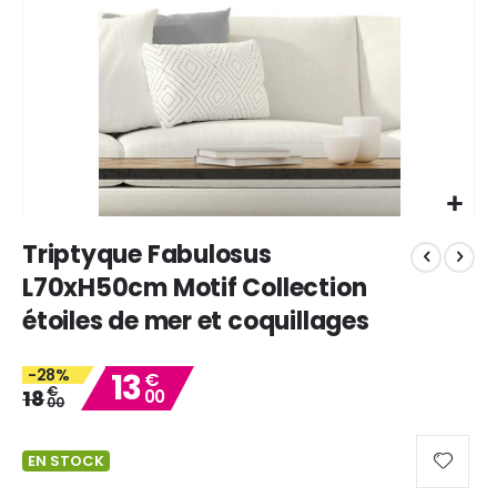
Skip
Triptyque Fabulosus
to
the
L70xH50cm Motif Collection
beginning
étoiles de mer et coquillages
of
the
images
-28%
13
€
gallery
€
18
00
00
EN STOCK