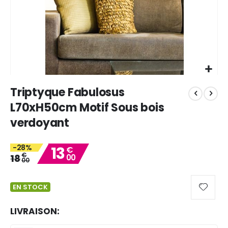
Skip
Triptyque Fabulosus
to
the
L70xH50cm Motif Sous bois
beginning
verdoyant
of
the
images
-28%
13
€
gallery
€
18
00
00
EN STOCK
LIVRAISON: