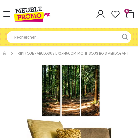
Articl
0
Basculer
Cart
la
navigation
TRIPTYQUE FABULOSUS L70XH50CM MOTIF SOUS BOIS VERDOYANT
Skip
to
the
end
of
the
images
gallery