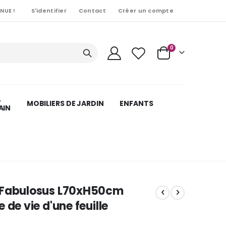
NUE !
S'identifier
Contact
Créer un compte
Articles
0
Cart
,
MOBILIERS DE JARDIN
ENFANTS
AIN
 Fabulosus L70xH50cm
 de vie d'une feuille