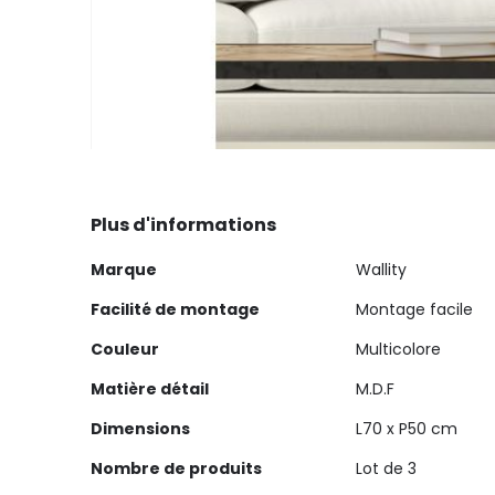
Skip
to
the
Plus d'informations
beginning
Plus
of
Marque
Wallity
d'informations
the
Facilité de montage
Montage facile
images
gallery
Couleur
Multicolore
Matière détail
M.D.F
Dimensions
L70 x P50 cm
Nombre de produits
Lot de 3