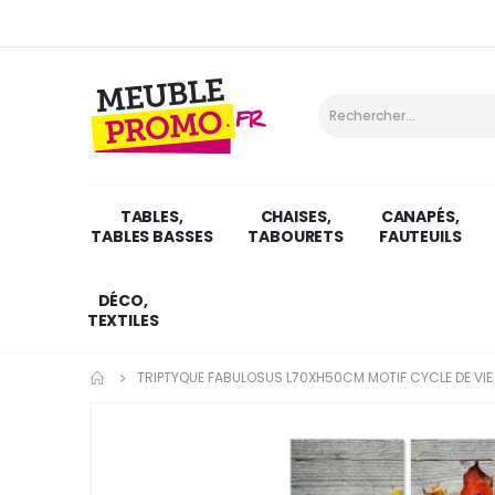
TABLES,
CHAISES,
CANAPÉS,
TABLES BASSES
TABOURETS
FAUTEUILS
DÉCO,
TEXTILES
TRIPTYQUE FABULOSUS L70XH50CM MOTIF CYCLE DE VIE D
Skip
to
the
end