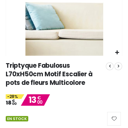
Skip
Triptyque Fabulosus
to
the
L70xH50cm Motif Escalier à
beginning
pots de fleurs Multicolore
of
the
images
-28%
13
€
gallery
€
18
00
00
EN STOCK