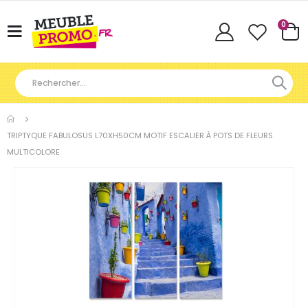
Articl
0
Basculer
Cart
la
navigation
TRIPTYQUE FABULOSUS L70XH50CM MOTIF ESCALIER À POTS DE FLEURS
MULTICOLORE
Skip
to
the
end
of
the
images
gallery