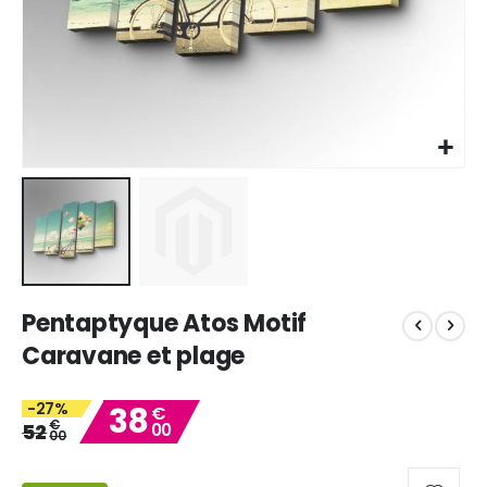
Skip
Pentaptyque Atos Motif
to
the
Caravane et plage
beginning
of
-27%
38
the
€
€
52
00
images
00
gallery