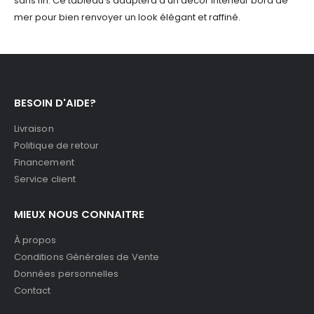
sans fin. Ce tableau s'adaptera à un décor intérieur bord de
mer pour bien renvoyer un look élégant et raffiné.
BESOIN D'AIDE?
Livraison
Politique de retour
Financement
Service client
MIEUX NOUS CONNAITRE
À propos
Conditions Générales de Vente
Données personnelles
Contact