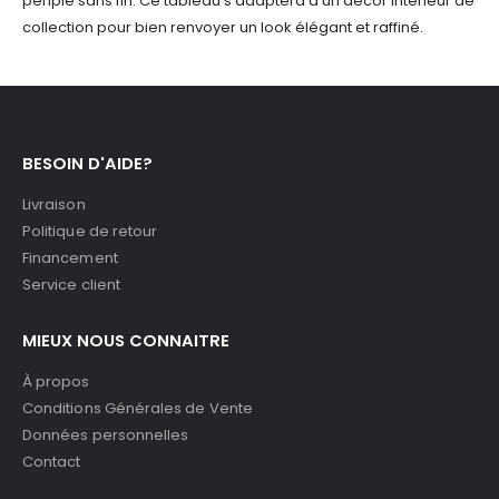
périple sans fin. Ce tableau s'adaptera à un décor intérieur de
collection pour bien renvoyer un look élégant et raffiné.
BESOIN D'AIDE?
Livraison
Politique de retour
Financement
Service client
MIEUX NOUS CONNAITRE
À propos
Conditions Générales de Vente
Données personnelles
Contact