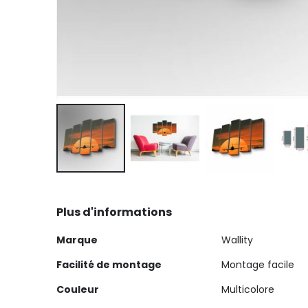
Skip
to
Plus d'informations
the
beginning
Plus
Marque
Wallity
of
d'informations
the
Facilité de montage
Montage facile
images
Couleur
Multicolore
gallery