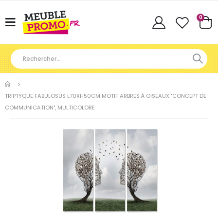
Articl
0
Basculer
Cart
la
navigation
TRIPTYQUE FABULOSUS L70XH50CM MOTIF ARBRES À OISEAUX "CONCEPT DE
COMMUNICATION", MULTICOLORE
Skip
to
the
end
of
the
images
gallery