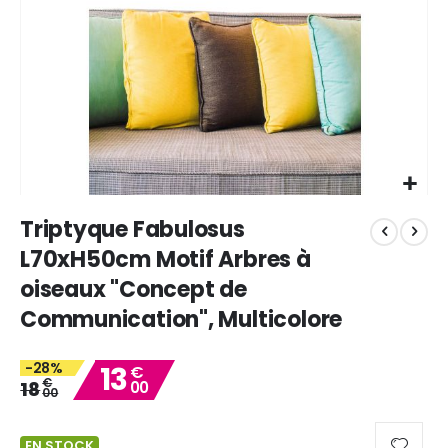
Skip
Triptyque Fabulosus
to
the
L70xH50cm Motif Arbres à
beginning
oiseaux "Concept de
of
the
Communication", Multicolore
images
gallery
-28%
13
€
€
18
00
00
EN STOCK