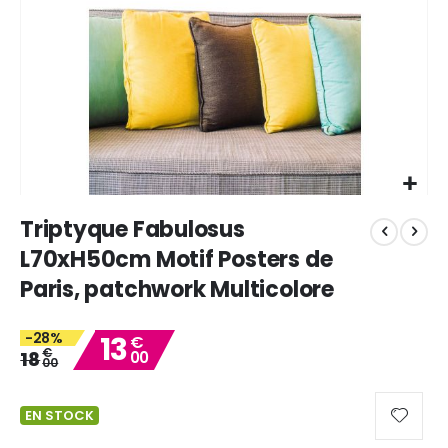
Skip
Triptyque Fabulosus
to
the
L70xH50cm Motif Posters de
beginning
Paris, patchwork Multicolore
of
the
images
-28%
13
€
gallery
€
18
00
00
EN STOCK