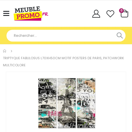
Articl
0
Basculer
Cart
la
navigation
TRIPTYQUE FABULOSUS L70XH50CM MOTIF POSTERS DE PARIS, PATCHWORK
MULTICOLORE
Skip
to
the
end
of
the
images
gallery