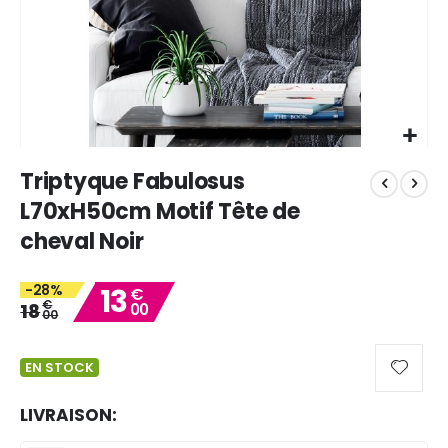
Skip
Triptyque Fabulosus
to
the
L70xH50cm Motif Tête de
beginning
cheval Noir
of
the
images
-28%
13
€
gallery
€
18
00
00
EN STOCK
LIVRAISON: