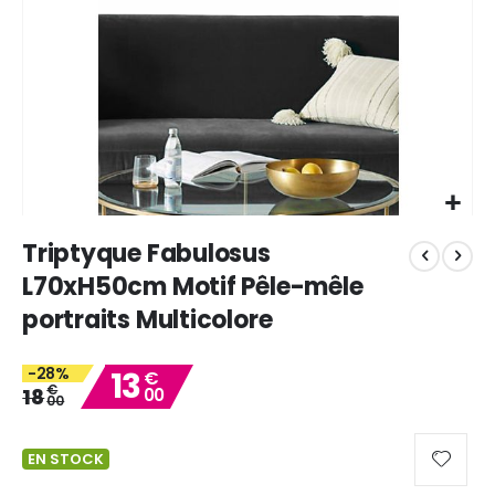
Skip
Triptyque Fabulosus
to
the
L70xH50cm Motif Pêle-mêle
beginning
portraits Multicolore
of
the
images
-28%
13
€
gallery
€
18
00
00
EN STOCK