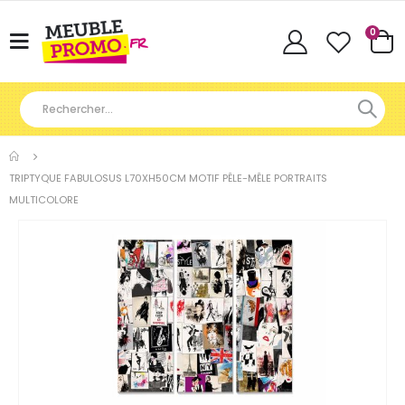
Articl
0
Basculer
Cart
la
navigation
TRIPTYQUE FABULOSUS L70XH50CM MOTIF PÊLE-MÊLE PORTRAITS
MULTICOLORE
Skip
to
the
end
of
the
images
gallery